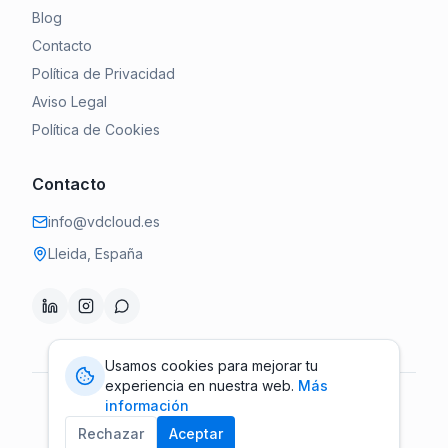
Blog
Contacto
Política de Privacidad
Aviso Legal
Política de Cookies
Contacto
info@vdcloud.es
Lleida, España
Usamos cookies para mejorar tu
experiencia en nuestra web.
Más
información
©
2026
VD CLOUD. Todos los derechos reservados.
Privacidad
Aviso Legal
Cookies
Rechazar
Aceptar